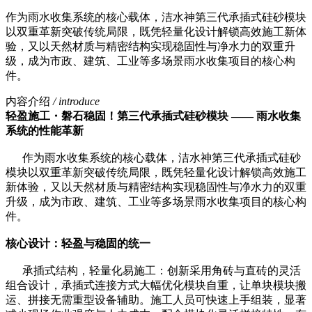
作为雨水收集系统的核心载体，洁水神第三代承插式硅砂模块
以双重革新突破传统局限，既凭轻量化设计解锁高效施工新体
验，又以天然材质与精密结构实现稳固性与净水力的双重升
级，成为市政、建筑、工业等多场景雨水收集项目的核心构
件。
内容介绍
/ introduce
轻盈施工・磐石稳固！第三代承插式硅砂模块 —— 雨水收集
系统的性能革新
作为雨水收集系统的核心载体，洁水神第三代承插式硅砂
模块以双重革新突破传统局限，既凭轻量化设计解锁高效施工
新体验，又以天然材质与精密结构实现稳固性与净水力的双重
升级，成为市政、建筑、工业等多场景雨水收集项目的核心构
件。
核心设计：轻盈与稳固的统一
承插式结构，轻量化易施工：创新采用角砖与直砖的灵活
组合设计，承插式连接方式大幅优化模块自重，让单块模块搬
运、拼接无需重型设备辅助。施工人员可快速上手组装，显著