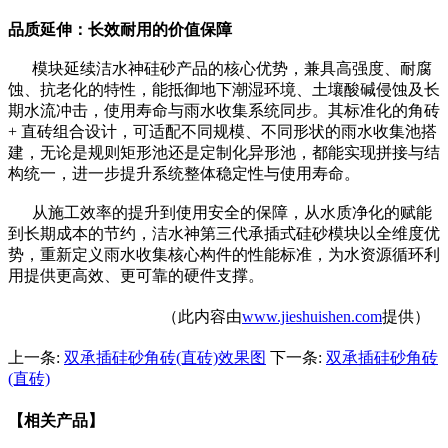
品质延伸：长效耐用的价值保障
模块延续洁水神硅砂产品的核心优势，兼具高强度、耐腐
蚀、抗老化的特性，能抵御地下潮湿环境、土壤酸碱侵蚀及长
期水流冲击，使用寿命与雨水收集系统同步。其标准化的角砖
+ 直砖组合设计，可适配不同规模、不同形状的雨水收集池搭
建，无论是规则矩形池还是定制化异形池，都能实现拼接与结
构统一，进一步提升系统整体稳定性与使用寿命。
从施工效率的提升到使用安全的保障，从水质净化的赋能
到长期成本的节约，洁水神第三代承插式硅砂模块以全维度优
势，重新定义雨水收集核心构件的性能标准，为水资源循环利
用提供更高效、更可靠的硬件支撑。
（此内容由
www.jieshuishen.com
提供）
上一条:
双承插硅砂角砖(直砖)效果图
下一条:
双承插硅砂角砖
(直砖)
【相关产品】