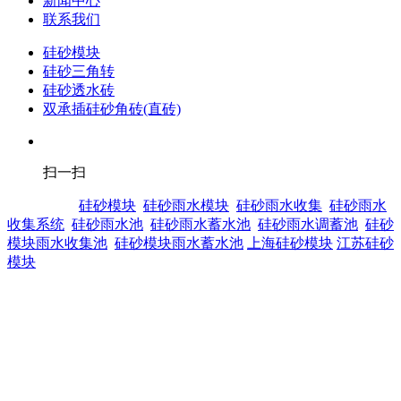
新闻中心
联系我们
硅砂模块
硅砂三角转
硅砂透水砖
双承插硅砂角砖(直砖)
扫一扫
热门搜索：
硅砂模块
硅砂雨水模块
硅砂雨水收集
硅砂雨水
收集系统
硅砂雨水池
硅砂雨水蓄水池
硅砂雨水调蓄池
硅砂
模块雨水收集池
硅砂模块雨水蓄水池
上海硅砂模块
江苏硅砂
模块
版权声明：本网站所刊内容未经本网站及作者本人许可， 不
得下载、转载或建立镜像等，违者本网站将追究其法律责任。
本网站所用文字图片部分来源于公共网络或者素材网站，凡图
文未署名者均为原始状况，但作者发现后可告知认领，我们仍
会及时署名或依照作者本人意愿处理，如未及时联系本站，本
网站不承担任何责任。