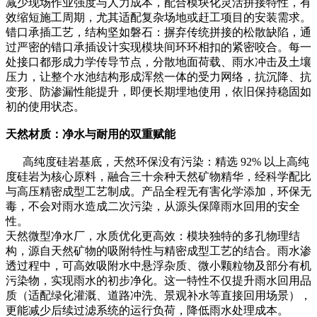
减少现场作业强度与人力成本，配合模块化灵活拼接特性，有
效缩短施工周期，尤其适配复杂场地或赶工项目的安装需求。
错口承插工艺，结构坚如磐石：摒弃传统拼接的松散缺陷，通
过严密的错口承插设计实现模块间环环相扣的紧密咬合。每一
处接口都形成力学传导节点，分散地面荷载、雨水冲击及土壤
压力，让整个水池结构形成浑然一体的受力网络，抗沉降、抗
变形、防渗漏性能提升，即便长期埋地使用，依旧保持稳固如
初的使用状态。
天然材质：净水与耐用的双重赋能
高纯度硅岩基底，天然环保没有污染：精选 92% 以上高纯
度硅岩为核心原料，融合三十余种天然矿物精华，经科学配比
与高压精密成型工艺制成。产品全程无有害化学添加，环保无
毒，不会对雨水造成二次污染，从源头保障雨水回用的安全
性。
天然微型净水厂，水质优化更高效：模块独特的多孔物理结
构，源自天然矿物的吸附特性与精密成型工艺的结合。雨水渗
透过程中，可高效吸附水中悬浮杂质、微小颗粒物及部分有机
污染物，实现雨水的初步净化。这一特性不仅提升雨水回用品
质（适配绿化灌溉、道路冲洗、景观补水等直接回用场景），
更能减少后续过滤系统的运行负荷，降低雨水处理成本。